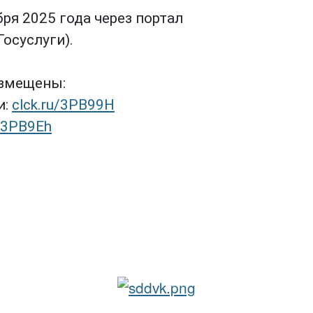
ря 2025 года через портал
Госуслуги).
азмещены:
и:
clck.ru/3PB99H
u/3PB9Eh