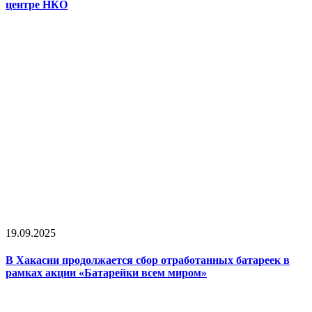
центре НКО
19.09.2025
В Хакасии продолжается сбор отработанных батареек в
рамках акции «Батарейки всем миром»