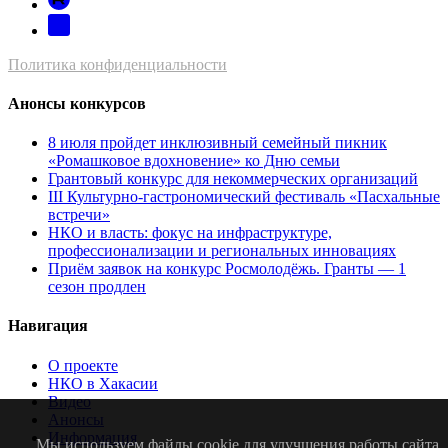
Политика конфиденциальности
Анонсы конкурсов
8 июля пройдет инклюзивный семейный пикник
«Ромашковое вдохновение» ко Дню семьи
Грантовый конкурс для некоммерческих организаций
III Культурно-гастрономический фестиваль «Пасхальные
встречи»
НКО и власть: фокус на инфраструктуре,
профессионализации и региональных инновациях
Приём заявок на конкурс Росмолодёжь. Гранты — 1
сезон продлен
Навигация
О проекте
НКО в Хакасии
Видео
Анонсы
Информация
Мы используем файлы cookie для улучшения работы сайта.